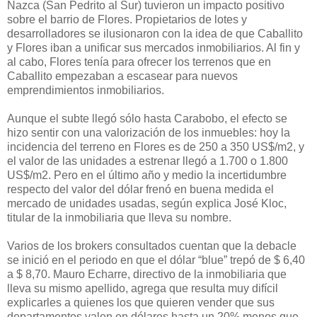
Nazca (San Pedrito al Sur) tuvieron un impacto positivo
sobre el barrio de Flores. Propietarios de lotes y
desarrolladores se ilusionaron con la idea de que Caballito
y Flores iban a unificar sus mercados inmobiliarios. Al fin y
al cabo, Flores tenía para ofrecer los terrenos que en
Caballito empezaban a escasear para nuevos
emprendimientos inmobiliarios.
Aunque el subte llegó sólo hasta Carabobo, el efecto se
hizo sentir con una valorización de los inmuebles: hoy la
incidencia del terreno en Flores es de 250 a 350 US$/m2, y
el valor de las unidades a estrenar llegó a 1.700 o 1.800
US$/m2. Pero en el último año y medio la incertidumbre
respecto del valor del dólar frenó en buena medida el
mercado de unidades usadas, según explica José Kloc,
titular de la inmobiliaria que lleva su nombre.
Varios de los brokers consultados cuentan que la debacle
se inició en el periodo en que el dólar “blue” trepó de $ 6,40
a $ 8,70. Mauro Echarre, directivo de la inmobiliaria que
lleva su mismo apellido, agrega que resulta muy difícil
explicarles a quienes los que quieren vender que sus
departamentos valen en dólares hasta un 20% menos que