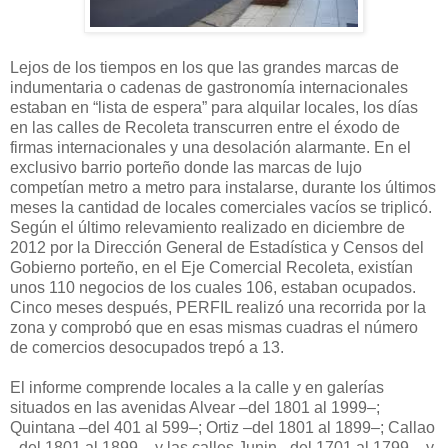
Lejos de los tiempos en los que las grandes marcas de
indumentaria o cadenas de gastronomía internacionales
estaban en “lista de espera” para alquilar locales, los días
en las calles de Recoleta transcurren entre el éxodo de
firmas internacionales y una desolación alarmante. En el
exclusivo barrio porteño donde las marcas de lujo
competían metro a metro para instalarse, durante los últimos
meses la cantidad de locales comerciales vacíos se triplicó.
Según el último relevamiento realizado en diciembre de
2012 por la Dirección General de Estadística y Censos del
Gobierno porteño, en el Eje Comercial Recoleta, existían
unos 110 negocios de los cuales 106, estaban ocupados.
Cinco meses después, PERFIL realizó una recorrida por la
zona y comprobó que en esas mismas cuadras el número
de comercios desocupados trepó a 13.
El informe comprende locales a la calle y en galerías
situados en las avenidas Alvear –del 1801 al 1999–;
Quintana –del 401 al 599–; Ortiz –del 1801 al 1899–; Callao
–del 1801 al 1899–, y las calles Junin –del 1701 al 1799–, y