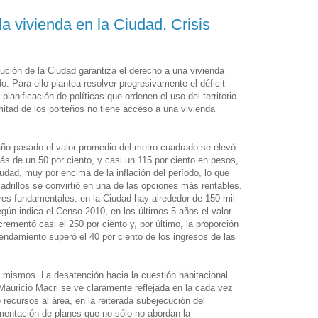
la vivienda en la Ciudad. Crisis
itución de la Ciudad garantiza el derecho a una vivienda
o. Para ello plantea resolver progresivamente el déficit
 planificación de políticas que ordenen el uso del territorio.
mitad de los porteños no tiene acceso a una vivienda
año pasado el valor promedio del metro cuadrado se elevó
s de un 50 por ciento, y casi un 115 por ciento en pesos,
udad, muy por encima de la inflación del período, lo que
 ladrillos se convirtió en una de las opciones más rentables.
res fundamentales: en la Ciudad hay alrededor de 150 mil
gún indica el Censo 2010, en los últimos 5 años el valor
crementó casi el 250 por ciento y, por último, la proporción
rrendamiento superó el 40 por ciento de los ingresos de las
 mismos. La desatención hacia la cuestión habitacional
 Mauricio Macri se ve claramente reflejada en la cada vez
ecursos al área, en la reiterada subejecución del
mentación de planes que no sólo no abordan la