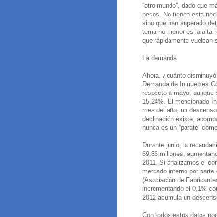
“otro mundo”, dado que má
pesos. No tienen esta nece
sino que han superado det
tema no menor es la alta r
que rápidamente vuelcan su
La demanda
Ahora, ¿cuánto disminuyó 
Demanda de Inmuebles Cdi 
respecto a mayo; aunque s
15,24%. El mencionado índ
mes del año, un descenso
declinación existe, acomp
nunca es un “parate” como
Durante junio, la recaudac
69,86 millones, aumentan
2011. Si analizamos el c
mercado interno por parte
(Asociación de Fabricante
incrementando el 0,1% con
2012 acumula un descens
Con todos estos datos po