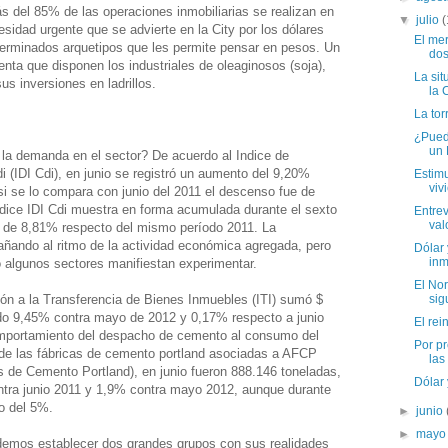
s del 85% de las operaciones inmobiliarias se realizan en
▼
julio
(
sidad urgente que se advierte en la City por los dólares
El mer
erminados arquetipos que les permite pensar en pesos. Un
dos
enta que disponen los industriales de oleaginosos (soja),
La sit
s inversiones en ladrillos.
la 
La tor
¿Puede
un 
la demanda en el sector? De acuerdo al Indice de
(IDI Cdi), en junio se registró un aumento del 9,20%
Estim
viv
i se lo compara con junio del 2011 el descenso fue de
ice IDI Cdi muestra en forma acumulada durante el sexto
Entrev
val
 de 8,81% respecto del mismo período 2011. La
añando al ritmo de la actividad económica agregada, pero
Dólar
inm
 algunos sectores manifiestan experimentar.
El Nor
ión a la Transferencia de Bienes Inmuebles (ITI) sumó $
sig
do 9,45% contra mayo de 2012 y 0,17% respecto a junio
El rei
omportamiento del despacho de cemento al consumo del
Por pr
 de las fábricas de cemento portland asociadas a AFCP
las
s de Cemento Portland), en junio fueron 888.146 toneladas,
Dólar 
tra junio 2011 y 1,9% contra mayo 2012, aunque durante
o del 5%.
►
junio
►
may
demos establecer dos grandes grupos con sus realidades