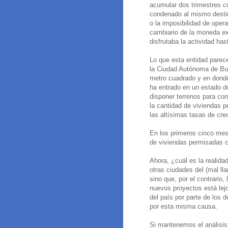
acumular dos trimestres co
condenado al mismo destino
o la imposibilidad de oper
cambiario de la moneda ex
disfrutaba la actividad has
Lo que esta entidad parece
la Ciudad Autónoma de Bue
metro cuadrado y en donde 
ha entrado en un estado de
disponer terrenos para con
la cantidad de viviendas 
las altísimas tasas de cre
En los primeros cinco me
de viviendas permisadas c
Ahora, ¿cuál es la realida
otras ciudades del (mal ll
sino que, por el contrario, 
nuevos proyectos está lejo
del país por parte de los 
por esta misma causa.
Si mantenemos el análisis