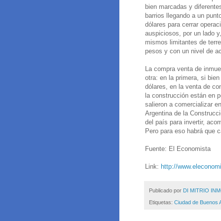
bien marcadas y diferente
barrios llegando a un punt
dólares para cerrar operac
auspiciosos, por un lado y, 
mismos limitantes de terr
pesos y con un nivel de ac
La compra venta de inmueb
otra: en la primera, si bi
dólares, en la venta de co
la construcción están en 
salieron a comercializar e
Argentina de la Construcci
del país para invertir, ac
Pero para eso habrá que 
Fuente: El Economista
Link:
http://www.eleconom
Publicado por
DI MITRIO INM
Etiquetas:
Ciudad de Buenos A