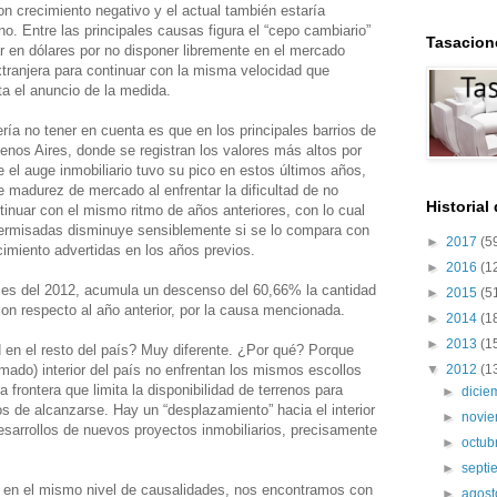
n crecimiento negativo y el actual también estaría
. Entre las principales causas figura el “cepo cambiario”
Tasacion
ar en dólares por no disponer libremente en el mercado
tranjera para continuar con la misma velocidad que
ta el anuncio de la medida.
ría no tener en cuenta es que en los principales barrios de
nos Aires, donde se registran los valores más altos por
el auge inmobiliario tuvo su pico en estos últimos años,
 madurez de mercado al enfrentar la dificultad de no
Historial
tinuar con el mismo ritmo de años anteriores, con lo cual
permisadas disminuye sensiblemente si se lo compara con
►
2017
(5
cimiento advertidas en los años previos.
►
2016
(1
ses del 2012, acumula un descenso del 60,66% la cantidad
►
2015
(5
on respecto al año anterior, por la causa mencionada.
►
2014
(1
►
2013
(1
d en el resto del país? Muy diferente. ¿Por qué? Porque
amado) interior del país no enfrentan los mismos escollos
▼
2012
(1
la frontera que limita la disponibilidad de terrenos para
►
dici
s de alcanzarse. Hay un “desplazamiento” hacia el interior
►
novi
desarrollos de nuevos proyectos inmobiliarios, precisamente
►
octub
►
sept
 en el mismo nivel de causalidades, nos encontramos con
►
agos