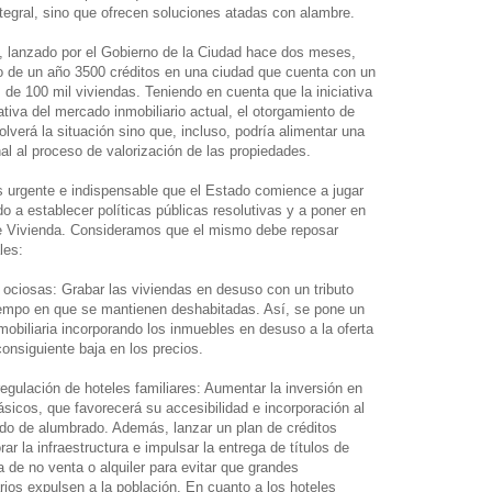
tegral, sino que ofrecen soluciones atadas con alambre.
, lanzado por el Gobierno de la Ciudad hace dos meses,
zo de un año 3500 créditos en una ciudad que cuenta con un
s de 100 mil viviendas. Teniendo en cuenta que la iniciativa
ativa del mercado inmobiliario actual, el otorgamiento de
olverá la situación sino que, incluso, podría alimentar una
nal al proceso de valorización de las propiedades.
 urgente e indispensable que el Estado comience a jugar
do a establecer políticas públicas resolutivas y a poner en
e Vivienda. Consideramos que el mismo debe reposar
les:
 ociosas: Grabar las viviendas en desuso con un tributo
tiempo en que se mantienen deshabitadas. Así, se pone un
nmobiliaria incorporando los inmuebles en desuso a la oferta
consiguiente baja en los precios.
regulación de hoteles familiares: Aumentar la inversión en
básicos, que favorecerá su accesibilidad e incorporación al
dido de alumbrado. Además, lanzar un plan de créditos
r la infraestructura e impulsar la entrega de títulos de
 de no venta o alquiler para evitar que grandes
ios expulsen a la población. En cuanto a los hoteles