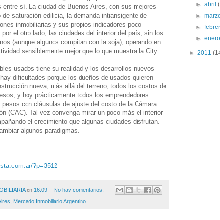
►
abril
s entre sí. La ciudad de Buenos Aires, con sus mejores
o de saturación edilicia, la demanda intransigente de
►
marz
iones inmobiliarias y sus propios indicadores poco
►
febre
por el otro lado, las ciudades del interior del país, sin los
►
ener
enos (aunque algunos compitan con la soja), operando en
tividad sensiblemente mejor que lo que muestra la City.
►
2011
(1
les usados tiene su realidad y los desarrollos nuevos
en hay dificultades porque los dueños de usados quieren
nstrucción nueva, más allá del terreno, todos los costos de
pesos, y hoy prácticamente todos los emprendedores
n pesos con cláusulas de ajuste del costo de la Cámara
ón (CAC). Tal vez convenga mirar un poco más el interior
ompañando el crecimiento que algunas ciudades disfrutan.
cambiar algunos paradigmas.
ista.com.ar/?p=3512
OBILIARIA
en
16:09
No hay comentarios:
ires
,
Mercado Inmobiliario Argentino