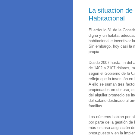
La situacion de 
Habitacional
El artículo 31 de la Const
digna y un hábitat adecuad
habitacional e incentivar la
Sin embargo, hoy casi la 
propia.
Desde 2007 hasta fin del 
de 1402 a 2107 dólares, má
según el Gobierno de la Ci
refleja que la inversión en
A ello se suman tres facto
propiedades en desuso, se
del alquiler promedio se in
del salario destinado al a
familias.
Los números hablan por sí
por parte de la gestión de
más escasa asignación de r
presupuesto y en la imple