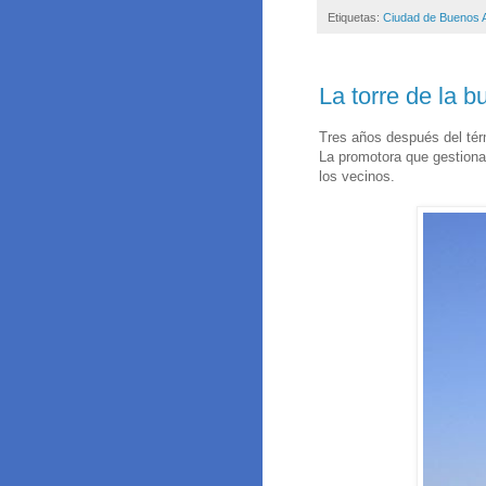
Etiquetas:
Ciudad de Buenos A
La torre de la b
Tres años después del tér
La promotora que gestionab
los vecinos.