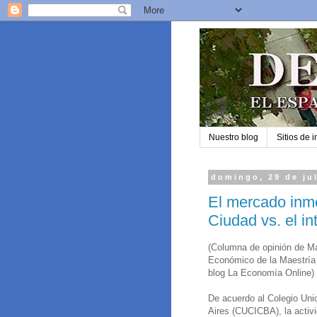
Nuestro blog
Sitios de i
domingo, 29 de ju
El mercado inmo
Ciudad vs. el int
(Columna de opinión de Ma
Económico de la Maestría 
blog La Economía Online)
De acuerdo al Colegio Uni
Aires (CUCICBA), la activi