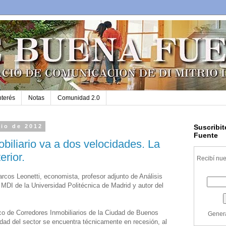
nterés
Notas
Comunidad 2.0
lio de 2012
Suscribi
Fuente
biliario va a dos velocidades. La
erior.
Recibí nue
rcos Leonetti, economista, profesor adjunto de Análisis
MDI de la Universidad Politécnica de Madrid y autor del
co de Corredores Inmobiliarios de la Ciudad de Buenos
Gener
dad del sector se encuentra técnicamente en recesión, al