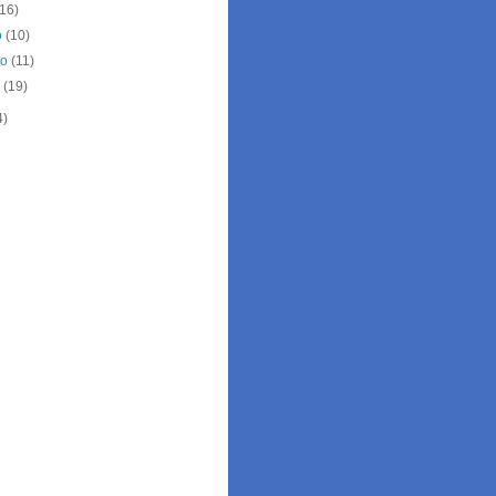
(16)
o
(10)
ro
(11)
o
(19)
4)