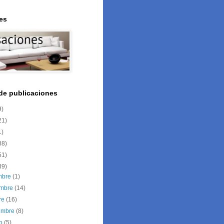
es
 de publicaciones
9)
21)
1)
88)
51)
39)
embre
(1)
embre
(14)
re
(16)
iembre
(8)
to
(5)