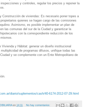
 inspecciones y controles, regular los precios y reponer la
jos.
 y Construcción de viviendas: Es necesario poner topes a
s propietarios quienes se hagan cargo de las comisiones
 inquilino. Asimismo, es posible implementar un plan de
en las comunas del sur de la Ciudad y garantizar la
 hipotecarios con la correspondiente reducción de los
s mismos.
e Vivienda y Hábitat: generar un diseño institucional
a multiplicidad de programas difusos, unifique todas las
la Ciudad y se complemente con un Ente Metropolitano de
.
ión.
.com.ar/diario/suplementos/cash/40-6174-2012-07-29.html
OBILIARIA
en
14:11
No hay comentarios: