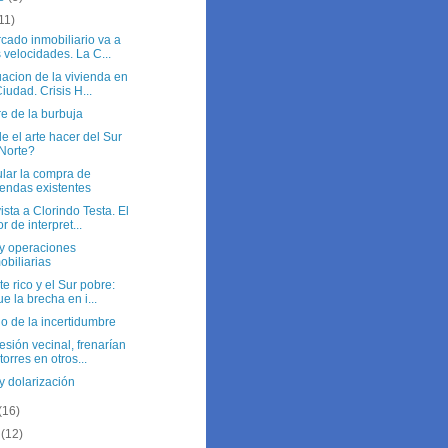
11)
cado inmobiliario va a
 velocidades. La C...
uacion de la vivienda en
Ciudad. Crisis H...
re de la burbuja
 el arte hacer del Sur
Norte?
ular la compra de
iendas existentes
ista a Clorindo Testa. El
or de interpret...
 y operaciones
obiliarias
te rico y el Sur pobre:
ue la brecha en i...
no de la incertidumbre
esión vecinal, frenarían
 torres en otros...
y dolarización
(16)
o
(12)