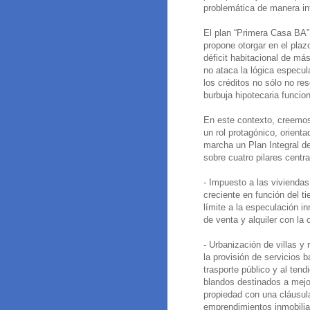
problemática de manera in
El plan “Primera Casa BA”
propone otorgar en el pla
déficit habitacional de má
no ataca la lógica especul
los créditos no sólo no res
burbuja hipotecaria funcio
En este contexto, creemos
un rol protagónico, orienta
marcha un Plan Integral d
sobre cuatro pilares centra
- Impuesto a las viviendas
creciente en función del 
límite a la especulación i
de venta y alquiler con la 
- Urbanización de villas y 
la provisión de servicios 
trasporte público y al ten
blandos destinados a mejora
propiedad con una cláusula
emprendimientos inmobiliar