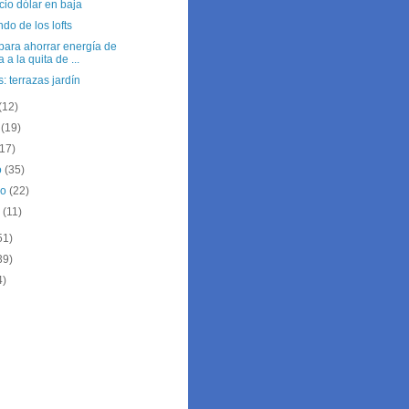
cio dólar en baja
do de los lofts
 para ahorrar energía de
a a la quita de ...
: terrazas jardín
(12)
o
(19)
(17)
o
(35)
ro
(22)
o
(11)
51)
39)
4)