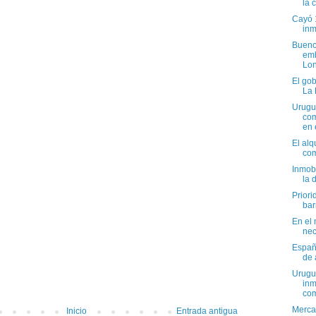
la 
Cayó 
inm
Bueno
emb
Lon
El go
La 
Urugu
com
en 
El alq
comb
Inmobi
la 
Priori
bar
En el 
nec
España
de 
Urugu
inm
com
Merca
Inicio
Entrada antigua