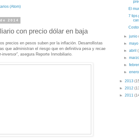
pre
arios (Atom)
El mun
7 tips
car
 de 2014
Costos
iario con precio dólar en baja
►
junio
os precios en pesos suben por la inflación. Desarrollistas
►
may
tas que administran el riesgo que en definitiva pesa y recae
►
abril
-inversor”, asegura Reporte Inmobiliario.
►
marz
►
febre
►
ener
►
2013
(1
►
2012
(1
►
2011
(1