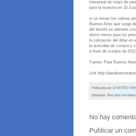
interanual de mayo de est
para la muestra en 10,3 po
si se toman los valores p
Buenos Aires que surge de
del distrito se advierte co
último trienio para los p
la cotización del dólar en 
la actividad de compra y 
a fines de octubre de 2011
Fuente: Para Buenos Aire
Link http://parabuenosaire
Publicado por
DI MITRIO INM
Etiquetas:
Mercado Inmobiliar
No hay comenta
Publicar un com