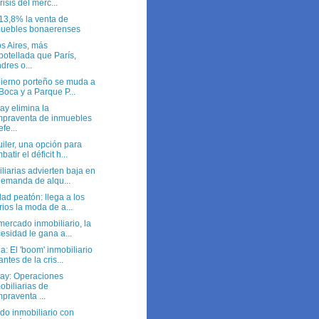
crisis del merc...
13,8% la venta de
uebles bonaerenses
s Aires, más
otellada que París,
dres o...
bierno porteño se muda a
Boca y a Parque P...
ay elimina la
praventa de inmuebles
efe...
uiler, una opción para
atir el déficit h...
liarias advierten baja en
demanda de alqu...
dad peatón: llega a los
rios la moda de a...
mercado inmobiliario, la
esidad le gana a...
: El 'boom' inmobiliario
antes de la cris...
ay: Operaciones
obiliarias de
praventa ...
do inmobiliario con