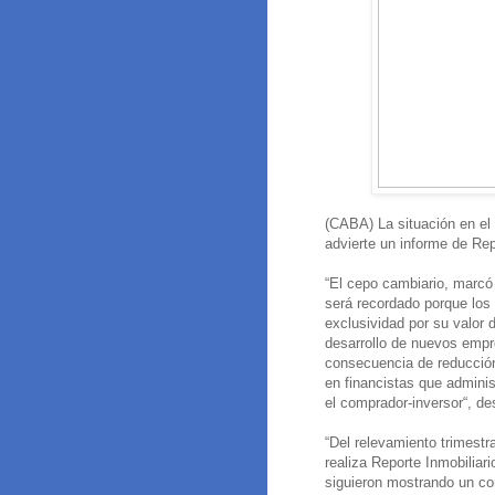
(CABA) La situación en el 
advierte un informe de Rep
“El cepo cambiario, marcó 
será recordado porque los
exclusividad por su valor 
desarrollo de nuevos empr
consecuencia de reducción 
en financistas que adminis
el comprador-inversor“, de
“Del relevamiento trimest
realiza Reporte Inmobiliar
siguieron mostrando un co