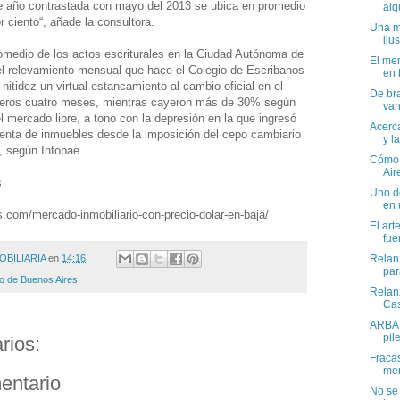
e año contrastada con mayo del 2013 se ubica en promedio
alq
r ciento“, añade la consultora.
Una m
ilu
romedio de los actos escriturales en la Ciudad Autónoma de
El mer
l relevamiento mensual que hace el Colegio de Escribanos
en 
n nitidez un virtual estancamiento al cambio oficial en el
De bra
rimeros cuatro meses, mientras cayeron más de 30% según
van
el mercado libre, a tono con la depresión en la que ingresó
Acerca
venta de inmuebles desde la imposición del cepo cambiario
y l
, según Infobae.
Cómo 
Air
s
Uno de
en 
s.com/mercado-inmobiliario-con-precio-dolar-en-baja/
El art
fue
OBILIARIA
en
14:16
Relanz
par
io de Buenos Aires
Relan
Ca
ARBA 
pil
rios:
Fracas
mer
entario
No se 