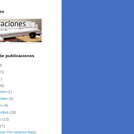
es
 de publicaciones
9)
21)
1)
88)
embre
(1)
embre
(4)
re
(9)
iembre
(18)
to
(13)
27)
a: Por salarios bajos,