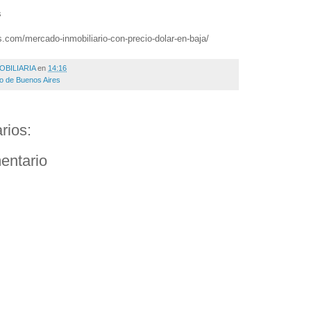
s
s.com/mercado-inmobiliario-con-precio-dolar-en-baja/
OBILIARIA
en
14:16
io de Buenos Aires
rios:
entario