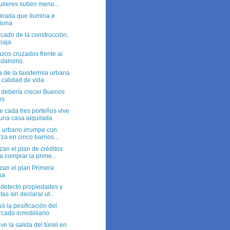
uileres suben meno...
irada que ilumina e
siona
cado de la construcción,
baja
zos cruzados frente al
dalismo
 de la taxidermia urbana
a calidad de vida
debería crecer Buenos
es
 cada tres porteños vive
una casa alquilada
e urbano irrumpe con
rza en cinco barrios...
an el plan de créditos
a comprar la prime...
zan el plan Primera
sa
detectó propiedades y
etas sin declarar ut...
ó la pesificación del
cado inmobiliario
ve la salida del túnel en