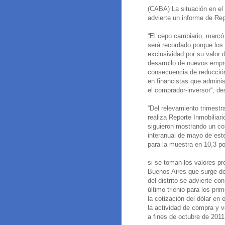
(CABA) La situación en el 
advierte un informe de Rep
“El cepo cambiario, marcó 
será recordado porque los
exclusividad por su valor 
desarrollo de nuevos empr
consecuencia de reducción 
en financistas que adminis
el comprador-inversor“, de
“Del relevamiento trimest
realiza Reporte Inmobiliar
siguieron mostrando un co
interanual de mayo de est
para la muestra en 10,3 po
si se toman los valores p
Buenos Aires que surge de
del distrito se advierte co
último trienio para los p
la cotización del dólar en 
la actividad de compra y 
a fines de octubre de 2011