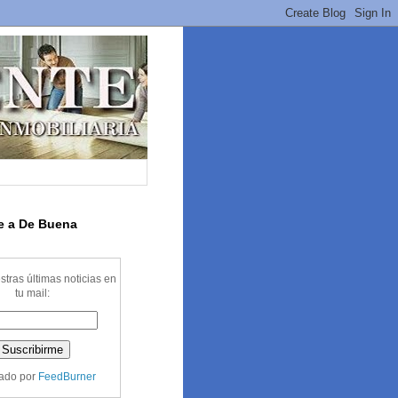
te a De Buena
stras últimas noticias en
tu mail:
ado por
FeedBurner