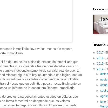
Tasacion
Historial
mercado inmobiliario lleva varios meses sin repunte,
►
2017
(5
orte Inmobiliario.
►
2016
(1
el fin de uno de los ciclos de expansión inmobiliaria que
►
2015
(5
 inmuebles y las viviendas fueron considerados casi con
▼
2014
(1
de cambio independientemente de su valor real de uso. El
►
dici
endimientos sigue aún hoy apuntando a esa lógica, con su
de superficies y calidades convirtiendo a desarrollistas
►
novi
tran el riesgo que en definitiva pesa y recae finalmente en
►
octub
staca un informe de la consultora Reporte Inmobiliario.
►
sept
►
agos
ral de precios para departamentos usados en dólares que
io de forma trimestral se desprende que los valores
▼
julio
(
mportamiento negativo los últimos 12 meses. La caída
Mendoz