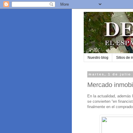
Nuestro blog
Sitios de i
martes, 1 de julio
Mercado inmobil
En la actualidad, además l
se convierten “en financis
finalmente en el comprador