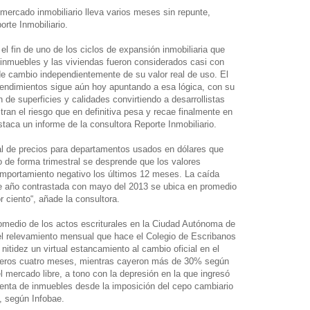
mercado inmobiliario lleva varios meses sin repunte,
orte Inmobiliario.
el fin de uno de los ciclos de expansión inmobiliaria que
 inmuebles y las viviendas fueron considerados casi con
de cambio independientemente de su valor real de uso. El
endimientos sigue aún hoy apuntando a esa lógica, con su
de superficies y calidades convirtiendo a desarrollistas
tran el riesgo que en definitiva pesa y recae finalmente en
staca un informe de la consultora Reporte Inmobiliario.
ral de precios para departamentos usados en dólares que
io de forma trimestral se desprende que los valores
mportamiento negativo los últimos 12 meses. La caída
e año contrastada con mayo del 2013 se ubica en promedio
r ciento“, añade la consultora.
romedio de los actos escriturales en la Ciudad Autónoma de
l relevamiento mensual que hace el Colegio de Escribanos
n nitidez un virtual estancamiento al cambio oficial en el
rimeros cuatro meses, mientras cayeron más de 30% según
el mercado libre, a tono con la depresión en la que ingresó
venta de inmuebles desde la imposición del cepo cambiario
, según Infobae.