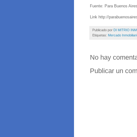
Fuente: Para Buenos Aire
Link http://parabuenosaire
Publicado por
DI MITRIO INM
Etiquetas:
Mercado Inmobiliar
No hay comenta
Publicar un com