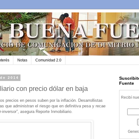
nterés
Notas
Comunidad 2.0
 de 2014
Suscribi
Fuente
iario con precio dólar en baja
Recibí nue
os precios en pesos suben por la inflación. Desarrollistas
tas que administran el riesgo que en definitiva pesa y recae
-inversor”, asegura Reporte Inmobiliario.
Gener